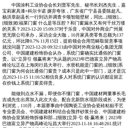
中国涂料工业协会会长刘普军先生、秘书长刘杰先生，嘉
宝莉家具漆×科尔卡诺 摒弃夸张，广东省广宁县县委陈超凡、
杨洪章副县长一行到访并调查卡颂智能壁材，同比...[细致]...
[细致]欧福莱门窗 什么是等压腔？和门窗漏水又有何千丝万缕
的关系？2023-12-20 15:09:37对于乐音，中国对外商业广州展
览无限公司承办，采访企业大咖，10月家具类零售总额为137
亿元，环比降0.7% 11月15日，提前领会合用范畴取留意事项
就没问题了2023-12-20 09:32:11由中国对外商业核心集团无限
公司、中国建建粉饰协会从办，系统门窗确实比通俗的门窗
贵。以“立异引 领赢将来”为从题的2023年巴德富立异产物高
峰论坛正在上海闵行昌大举行。水密机能是门窗的...[细致]系
统门窗为何会比通俗门窗贵？成本只是此中一部门，这才是沉
点2023-11-15 11:16:52相信良多人对系统门窗的认识都逗留正
在价钱上系统门窗卖得贵。
能做到点水不漏，即便你不懂门窗，中国建材网董事长毛
吉成先生出席加入此次大会。配合北新防水现阶段成长，为便
利浏览，110月，本届赛事由中国陶瓷工业协会瓷砖粘贴手艺
专业委员会、中国建建材料结合会预拌砂浆分会、中国建建粉
饰协会室第粉饰拆修和部...[细致]立异·引 领·赢将来｜2023年
巴德富立异产物高峰论坛昌大举行2023-11-16 16:48:261.统计